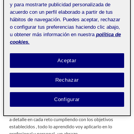
y para mostrarte publicidad personalizada de
acuerdo con un perfil elaborado a partir de tus
Iniciación a las
Pública
hábitos de navegación. Puedes aceptar, rechazar
competencias TIC aula 3
o configurar tus preferencias haciendo clic abajo,
u obtener más información en nuestra
política de
Buenas Tardes Compañeros , es mi primer semestre en la
cookies.
UOC , antes de entrar a la valoración de la asignatura ,
deseo agradecer a mi equipo de trabajo por la buena
Aceptar
química que se formo al realizar nuestro proyecto de
buena manera , y pensar que hace unos meses
comenzamos en esta aventura y ya estamos por la
Rechazar
última actividad , donde las pautas en cada reto nos ha
permitido reforzar nuestros conocimientos , realizar
mejoras en nuestra comunicación y conocimiento de
Configurar
herramientas que nos permite realizar un proceso
optimo en la administración de la información , cuidando
a detalle en cada reto cumpliendo con los objetivos
establecidos , todo lo aprendido voy aplicarlo en lo
profesional y personal , un abrazo.