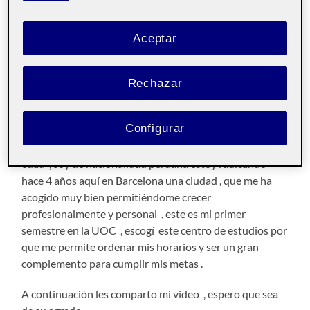
Iniciación a las
Pública
competencias TIC aula 3
Aceptar
Rechazar
Buenas Tardes
Compañeros.
Configurar
Me llamo Giordano Orue Vizcarra , tengo 34 años de
edad , soy de nacionalidad peruana estoy radicando
hace 4 años aquí en Barcelona una ciudad , que me ha
acogido muy bien permitiéndome crecer
profesionalmente y personal , este es mi primer
semestre en la UOC , escogí este centro de estudios por
que me permite ordenar mis horarios y ser un gran
complemento para cumplir mis metas .
A continuación les comparto mi video , espero que sea