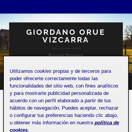
GIORDANO ORUE
VIZCARRA
Espacio Personal
Utilizamos
cookies
propias y de terceros para
poder ofrecerte correctamente todas las
Altern
funcionalidades del sitio web, con fines analíticos
Alternar
el
el
campo
y para mostrarte publicidad personalizada de
menú
de
móvil
acuerdo con un perfil elaborado a partir de tus
búsqu
Video de Presentacion
hábitos de navegación. Puedes aceptar, rechazar
21 NOVIEMBRE, 2022
/
SIN COMENTARIOS
o configurar tus preferencias haciendo clic abajo,
u obtener más información en nuestra
política de
cookies.